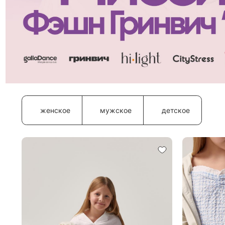
женское
мужское
детское