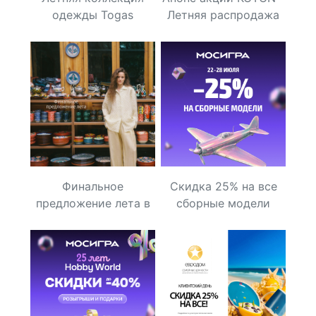
одежды Togas
Летняя распродажа
KOTON!
Финальное
Скидка 25% на все
предложение лета в
сборные модели
2MOOD — до −70% на
Zvezda в Мосигре!
избранные модели