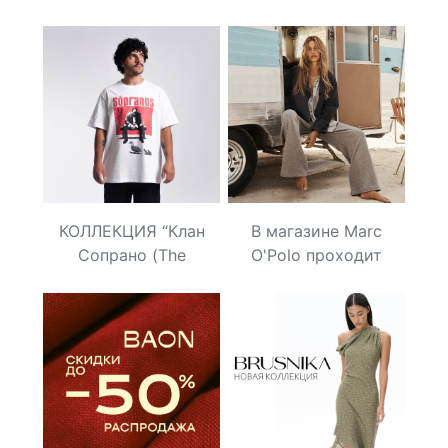
2MOOD: до -40% на
бонусы на осенние
модели сезона
покупки!
КОЛЛЕКЦИЯ “Клан
В магазине Marc
Сопрано (The
O'Polo проходит
Sopranos)”
летняя распродажа!
Скидки до 30%!