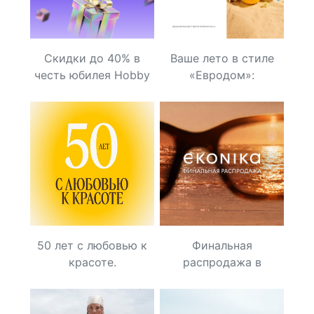
Скидки до 40% в
Ваше лето в стиле
честь юбилея Hobby
«Евродом»:
World!
Клиентские дни 23 и
24 июля!
50 лет с любовью к
Финальная
красоте.
распродажа в
EKONIKA