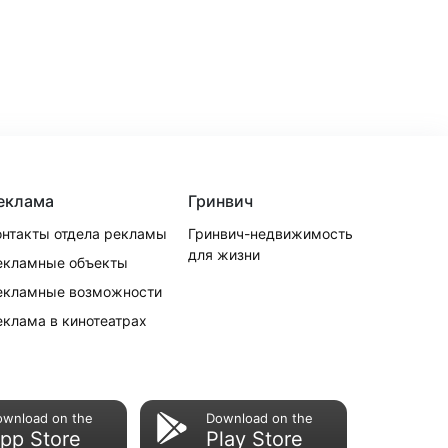
еклама
Гринвич
онтакты отдела рекламы
Гринвич-недвижимость
для жизни
екламные объекты
екламные возможности
еклама в кинотеатрах
ownload on the
Download on the
pp Store
Play Store