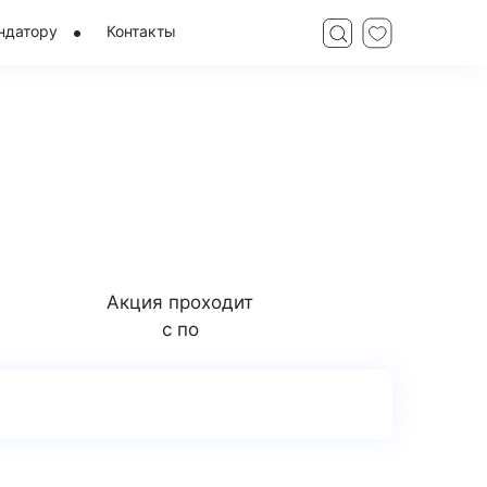
ндатору
Контакты
Акция проходит
с по