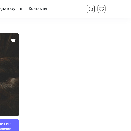
ндатору
Контакты
точнить
аличие