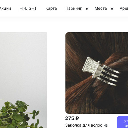
Акции
HI-LIGHT
Карта
Паркинг
Места
Аре
275 ₽
у
Заколка для волос
из
н