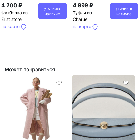
4 200 ₽
4 999 ₽
уточнить
уточнить
Футболка
из
Туфли
из
наличие
наличие
Erist store
Charuel
на карте
на карте
Может понравиться