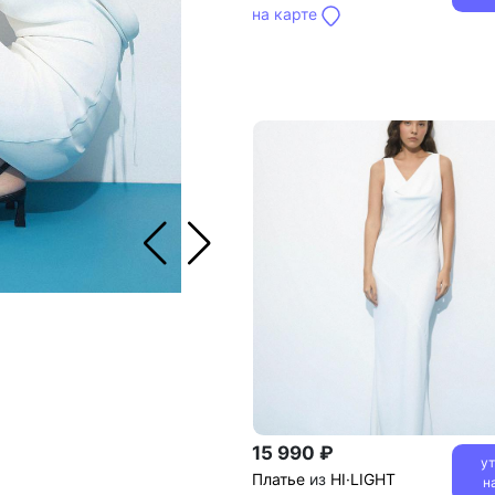
на карте
15 990 ₽
у
Платье
из
HI·LIGHT
н