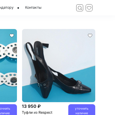
ндатору
Контакты
13 950 ₽
точнить
уточнить
Туфли
из
Respect
аличие
наличие