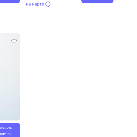
на карте
точнить
аличие