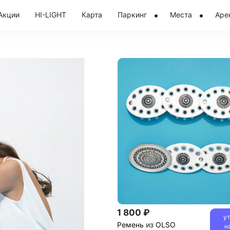
Акции
HI-LIGHT
Карта
Паркинг
Места
Аре
1 800 ₽
у
Ремень
из
OLSO
н