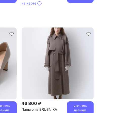
на карте
46 800 ₽
точнить
уточнить
Пальто
из
BRUSNIKA
аличие
наличие