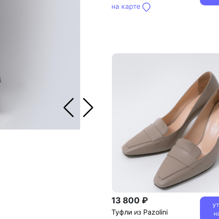
на карте
13 800 ₽
у
Туфли
из
Pazolini
н