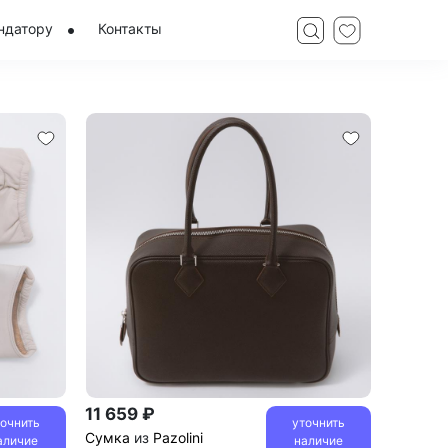
ндатору
Контакты
11 659 ₽
точнить
уточнить
Сумка
из
Pazolini
аличие
наличие