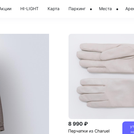
Акции
HI-LIGHT
Карта
Паркинг
Места
Аре
8 990 ₽
у
Перчатки
из
Charuel
н