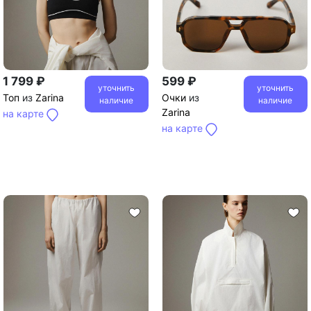
1 799 ₽
599 ₽
уточнить
уточнить
Топ
из
Zarina
Очки
из
наличие
наличие
Zarina
на карте
на карте