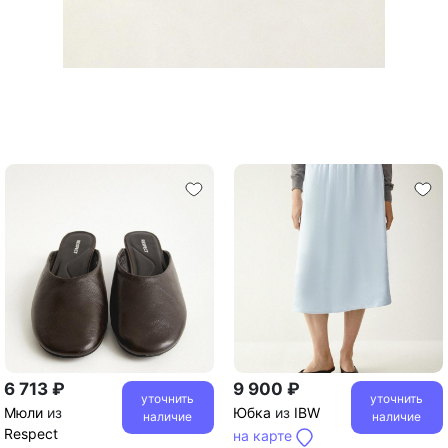
6 713 ₽
9 900 ₽
уточнить
уточнить
Мюли
из
Юбка
из
IBW
наличие
наличие
Respect
на карте