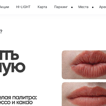
Акции
HI-LIGHT
Карта
Паркинг
Места
Аре
?