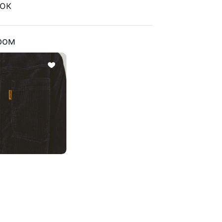
ок
ром