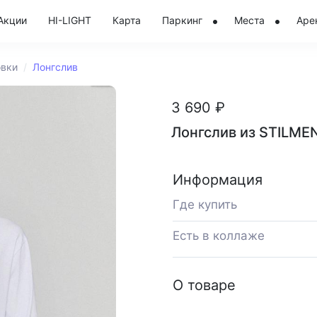
Акции
HI-LIGHT
Карта
Паркинг
Места
Аре
овки
Лонгслив
3 690 ₽
Лонгслив из STILME
Информация
Где купить
Есть в коллаже
О товаре