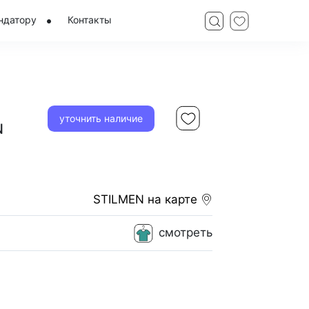
ндатору
Контакты
уточнить наличие
N
STILMEN
на карте
смотреть