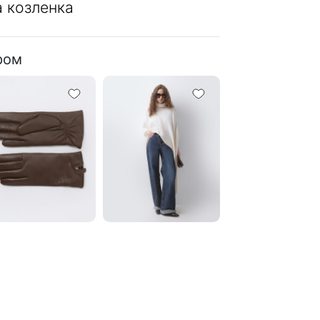
 козленка
ром