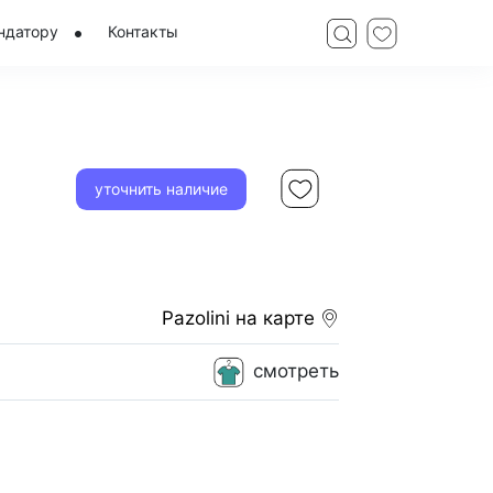
ндатору
Контакты
уточнить наличие
Pazolini
на карте
смотреть