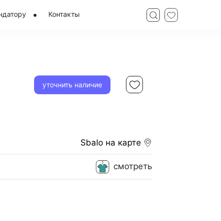
ндатору
Контакты
уточнить наличие
Sbalo
на карте
смотреть