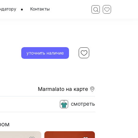
ндатору
Контакты
уточнить наличие
Marmalato
на карте
смотреть
ром