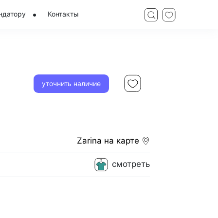
ндатору
Контакты
уточнить наличие
Zarina
на карте
смотреть