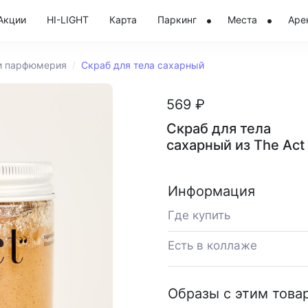
Акции
HI-LIGHT
Карта
Паркинг
Места
Аре
и парфюмерия
Скраб для тела сахарный
569 ₽
Скраб для тела
сахарный из The Act
Информация
Где купить
Есть в коллаже
Образы с этим това