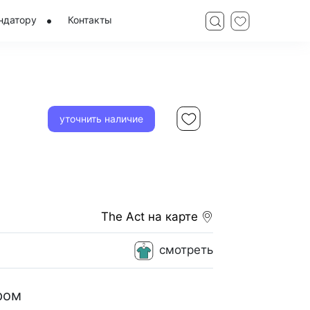
ндатору
Контакты
уточнить наличие
The Act
на карте
смотреть
ром