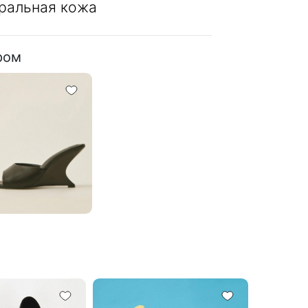
ральная кожа
ром