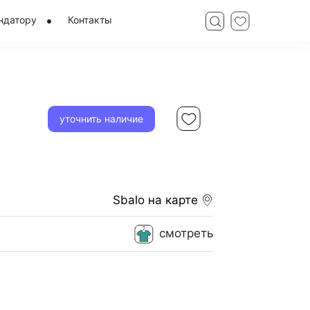
ндатору
Контакты
уточнить наличие
Sbalo
на карте
смотреть