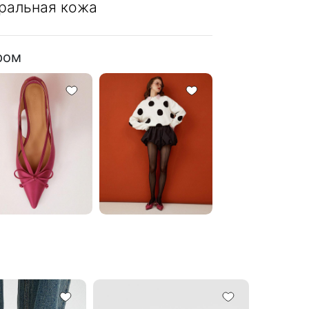
ральная кожа
ром