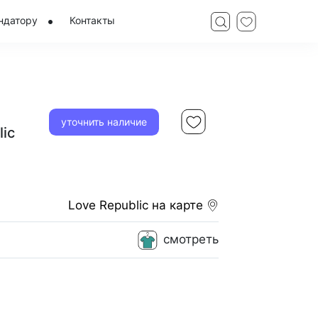
ндатору
Контакты
уточнить наличие
lic
Love Republic
на карте
смотреть