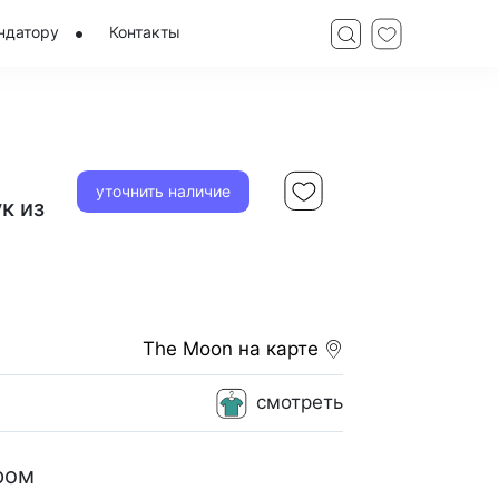
ндатору
Контакты
уточнить наличие
к из
The Moon
на карте
смотреть
ром