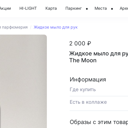
Акции
HI-LIGHT
Карта
Паркинг
Места
Аре
и парфюмерия
Жидкое мыло для рук
2 000 ₽
Жидкое мыло для ру
The Moon
Информация
Где купить
Есть в коллаже
Образы с этим това