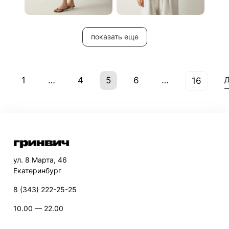
показать еще
1
…
4
5
6
…
Д
16
ул. 8 Марта, 46
Екатеринбург
8 (343) 222-25-25
10.00 — 22.00