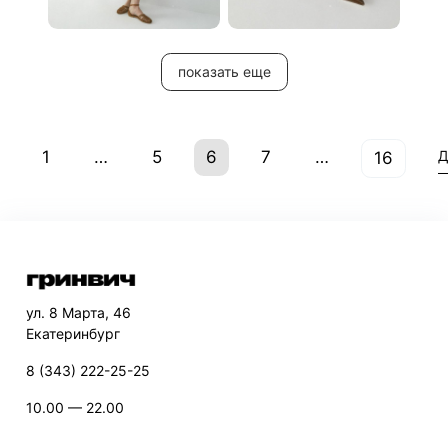
показать еще
1
…
5
6
7
…
Д
16
ул. 8 Марта, 46
Екатеринбург
8 (343) 222-25-25
10.00 — 22.00