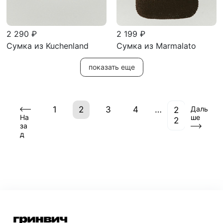
2 290 ₽
2 199 ₽
Сумка из Kuchenland
Сумка из Marmalato
показать еще
(current)
1
2
3
4
…
Даль
2
На
ше
2
за
д