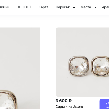
Акции
HI-LIGHT
Карта
Паркинг
Места
Аре
3 600 ₽
у
Серьги
из
Jstore
н