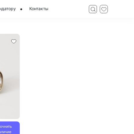
ндатору
Контакты
точнить
аличие