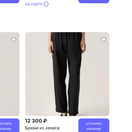
на карте
12 300 ₽
точнить
уточнить
Брюки
из
Jessica
аличие
наличие