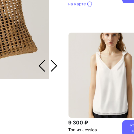
на карте
9 300 ₽
у
Топ
из
Jessica
н