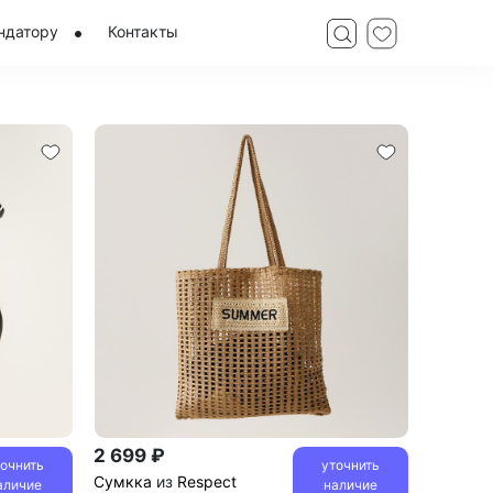
ндатору
Контакты
2 699 ₽
точнить
уточнить
Сумкка
из
Respect
аличие
наличие