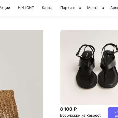
Акции
HI-LIGHT
Карта
Паркинг
Места
Аре
8 100 ₽
у
Босоножки
из
Respect
н