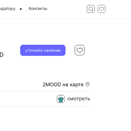
ндатору
Контакты
уточнить наличие
D
2MOOD
на карте
смотреть