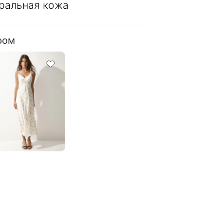
ральная кожа
ром