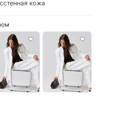
сстенная кожа
ром