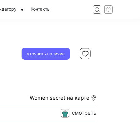
ндатору
Контакты
уточнить наличие
Women'secret
на карте
смотреть