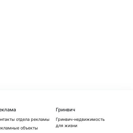
еклама
Гринвич
онтакты отдела рекламы
Гринвич-недвижимость
для жизни
екламные объекты