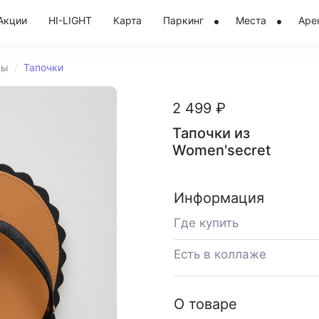
Акции
HI-LIGHT
Карта
Паркинг
Места
Аре
цы
Тапочки
2 499 ₽
Тапочки из
Women'secret
Информация
Где купить
Есть в коллаже
О товаре