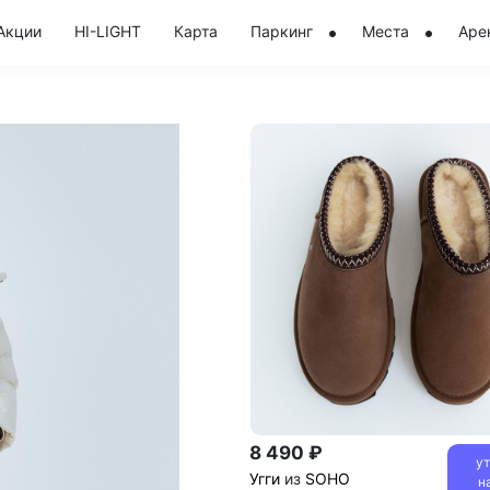
Акции
HI-LIGHT
Карта
Паркинг
Места
Аре
8 490 ₽
у
Угги
из
SOHO
н