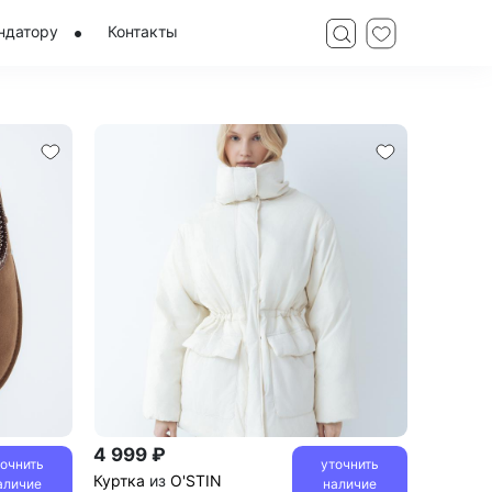
ндатору
Контакты
4 999 ₽
точнить
уточнить
Куртка
из
O'STIN
аличие
наличие