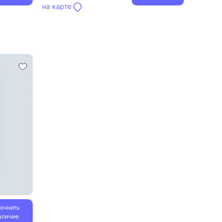
на карте
точнить
аличие