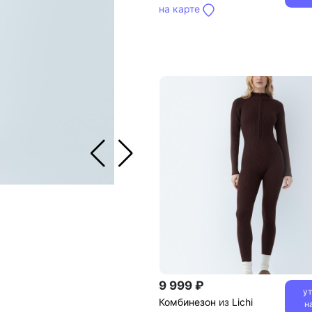
на карте
9 999 ₽
у
Комбинезон
из
Lichi
н