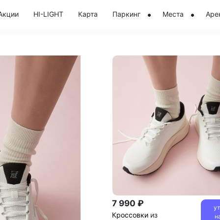
Акции
HI-LIGHT
Карта
Паркинг
Места
Аре
7 990 ₽
у
Кроссовки
из
н