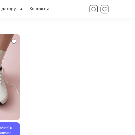
ндатору
Контакты
точнить
аличие