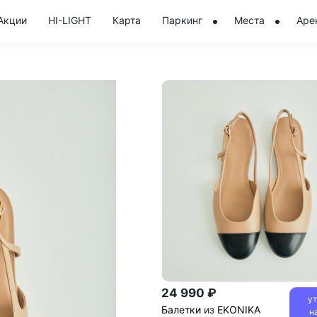
Акции
HI-LIGHT
Карта
Паркинг
Места
Аре
24 990 ₽
у
Балетки
из
EKONIKA
н