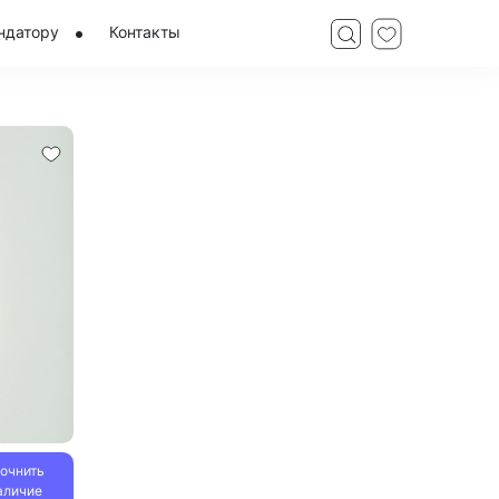
ндатору
Контакты
точнить
аличие