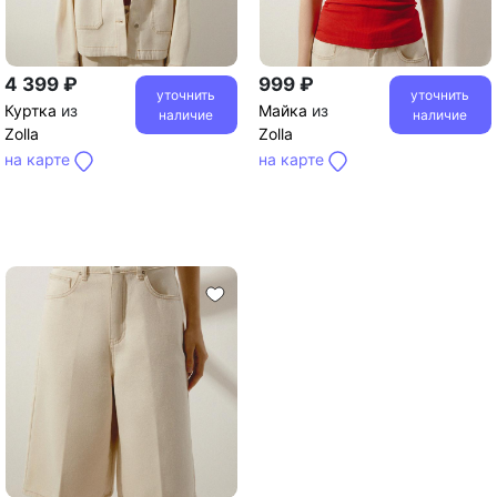
4 399 ₽
999 ₽
уточнить
уточнить
Куртка
из
Майка
из
наличие
наличие
Zolla
Zolla
на карте
на карте