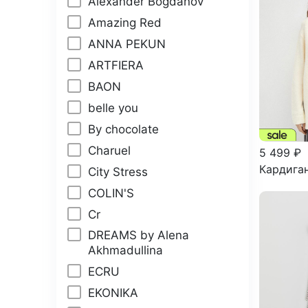
Alexander Bogdanov
Amazing Red
ANNA PEKUN
ARTFIERA
BAON
belle you
By chocolate
Charuel
5 499 ₽
Кардиган
City Stress
COLIN'S
Cr
DREAMS by Alena
Akhmadullina
ECRU
EKONIKA