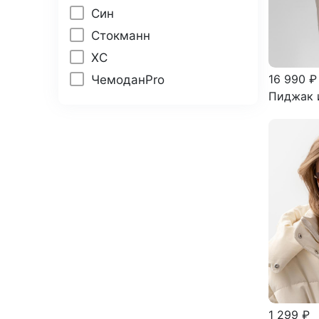
Син
Стокманн
ХС
16 990 ₽
ЧемоданPro
Пиджак 
1 299 ₽