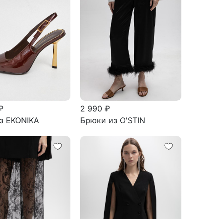
₽
2 990 ₽
з EKONIKA
Брюки из O'STIN