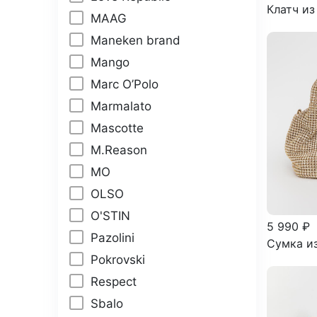
Клатч из
MAAG
Maneken brand
Mango
Marc O’Polo
Marmalato
Mascotte
M.Reason
MО
OLSO
O'STIN
5 990 ₽
Pazolini
Сумка из
Pokrovski
Respect
Sbalo