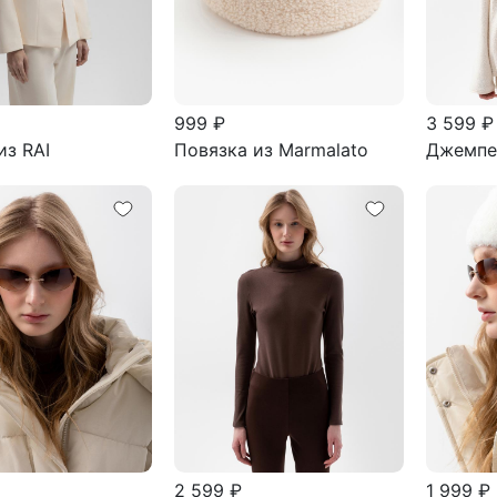
999 ₽
3 599 ₽
из RAI
Повязка из Marmalato
Джемпер
2 599 ₽
1 999 ₽