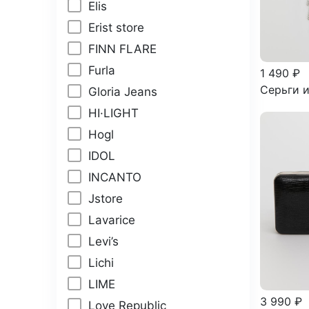
Elis
Erist store
FINN FLARE
Furla
1 490 ₽
Серьги и
Gloria Jeans
HI·LIGHT
Hogl
IDOL
INCANTO
Jstore
Lavarice
Levi’s
Lichi
LIME
3 990 ₽
Love Republic