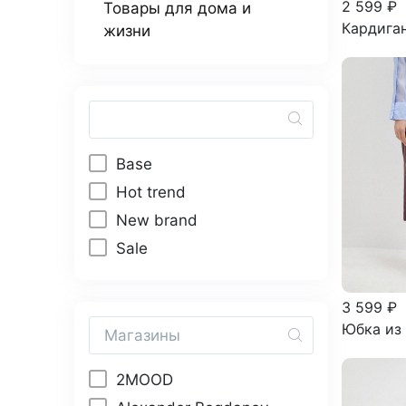
2 599 ₽
Товары для дома и
Кардиган
жизни
Base
Hot trend
New brand
Sale
3 599 ₽
Юбка из 
2MOOD