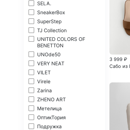
SELA.
SneakerBox
SuperStep
TJ Collection
UNITED COLORS OF
BENETTON
UNOde50
3 999 ₽
VERY NEAT
Сабо из 
VILET
Virele
Zarina
ZHENO ART
Метелица
ОптикТория
Подружка