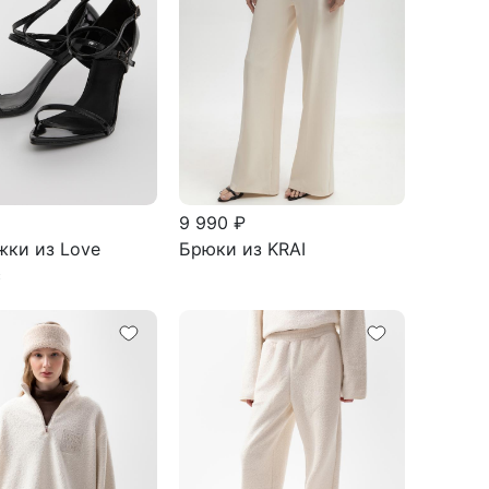
9 990 ₽
жки из Love
Брюки из KRAI
c