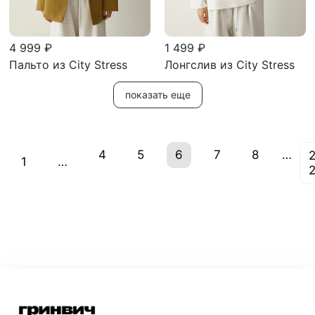
4 999 ₽
1 499 ₽
Пальто из City Stress
Лонгслив из City Stress
показать еще
(current)
4
5
6
7
8
…
1
…